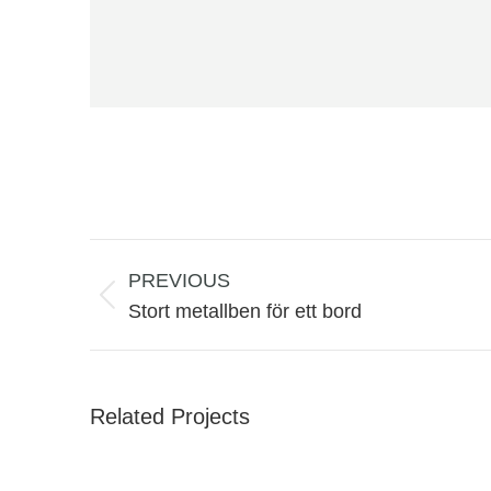
Project
navigation
PREVIOUS
Previous
Stort metallben för ett bord
project:
Related Projects