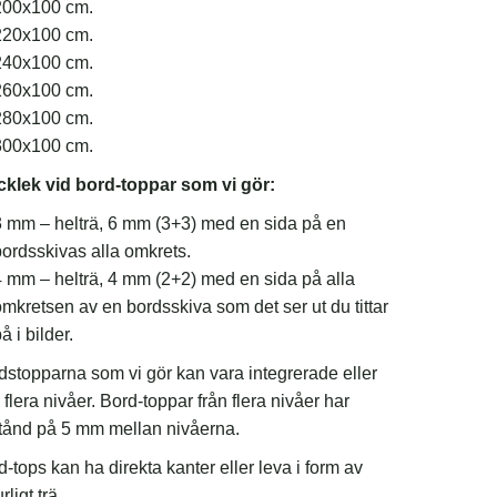
200х100 cm.
220х100 cm.
240х100 cm.
260х100 cm.
280х100 cm.
300х100 cm.
cklek vid bord-toppar som vi gör:
3 mm – helträ, 6 mm (3+3) med en sida på en
ordsskivas alla omkrets.
 mm – helträ, 4 mm (2+2) med en sida på alla
mkretsen av en bordsskiva som det ser ut du tittar
å i bilder.
dstopparna som vi gör kan vara integrerade eller
 flera nivåer. Bord-toppar från flera nivåer har
tånd på 5 mm mellan nivåerna.
-tops kan ha direkta kanter eller leva i form av
rligt trä.