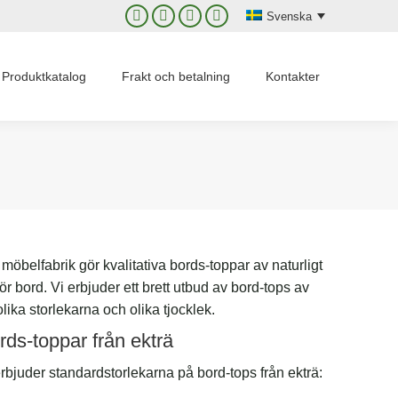
Svenska
Facebook
X
Instagram
YouTube
page
page
page
page
opens
opens
opens
opens
Produktkatalog
Frakt och betalning
Kontakter
in
in
in
in
new
new
new
new
window
window
window
window
 möbelfabrik gör kvalitativa bords-toppar av naturligt
för bord. Vi erbjuder ett brett utbud av bord-tops av
lika storlekarna och olika tjocklek.
rds-toppar från ekträ
erbjuder standardstorlekarna på bord-tops från ekträ: