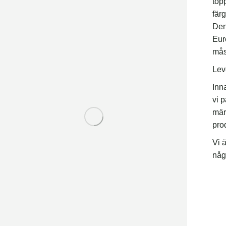
topp
fär
Den
Eur
måst
Lev
Inn
vi 
mär
prod
Vi ä
någo