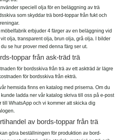
använder speciell olja för en beläggning av trä
dsskiva som skyddar trä bord-toppar från fukt och
oreningar.
 möbelfabrik erbjuder 4 färger av en beläggning vid
 vit olja, transparent olja, brun olja, grå olja. I bilder
 du se hur prover med denna färg ser ut.
rds-toppar från ask-träd trä
naden för bordsskiva från trä av ett askträd är lägre
kostnaden för bordsskiva från ekträ.
vår hemsida finns en katalog med priserna. Om du
 kunde ladda ner vår katalog skriva till oss på e-post
er till WhatsApp och vi kommer att skicka dig
alogen.
rtihandel av bords-toppar från trä
kan göra beställningen för produktion av bord-