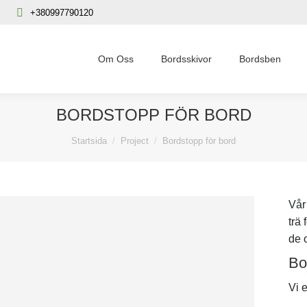
+380997790120
Om Oss
Bordsskivor
Bordsben
BORDSTOPP FÖR BORD
Du är här:
Startsida
Project
Bordstopp för bord
Vår
trä 
de o
Bo
Vi 