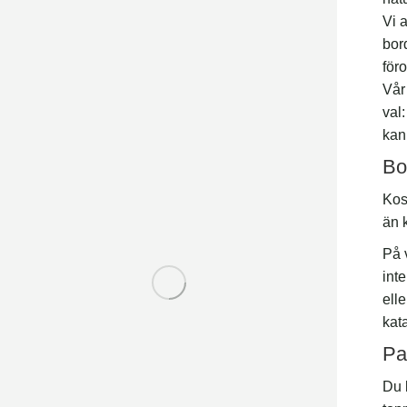
Vi 
bor
för
Vår
val:
kan
Bo
Kost
än 
På 
inte
ell
kat
Pa
Du 