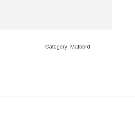
Category:
Matbord
Next
project: