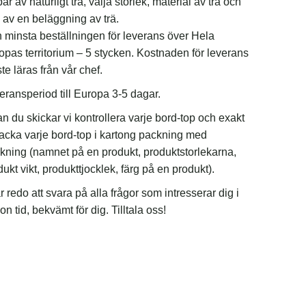
ar av naturligt trä, välja storlek, material av trä och
g av en beläggning av trä.
 minsta beställningen för leverans över Hela
opas territorium – 5 stycken. Kostnaden för leverans
e läras från vår chef.
eransperiod till Europa 3-5 dagar.
an du skickar vi kontrollera varje bord-top och exakt
packa varje bord-top i kartong packning med
kning (namnet på en produkt, produktstorlekarna,
ukt vikt, produkttjocklek, färg på en produkt).
r redo att svara på alla frågor som intresserar dig i
n tid, bekvämt för dig. Tilltala oss!