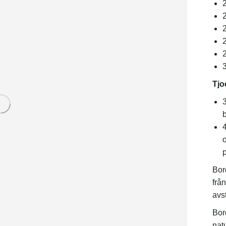
Tjo
b
4
o
p
Bor
från
avs
Bord
natu