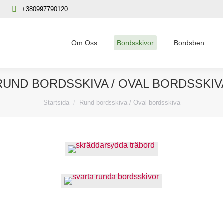
+380997790120
Om Oss
Bordsskivor
Bordsben
RUND BORDSSKIVA / OVAL BORDSSKIV
Du är här:
Startsida
Rund bordsskiva / Oval bordsskiva