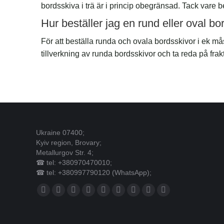
bordsskiva i trä är i princip obegränsad. Tack vare
Hur beställer jag en rund eller oval bo
För att beställa runda och ovala bordsskivor i ek må
tillverkning av runda bordsskivor och ta reda på fra
Ukraine 07400;
Kyiv region, Brovary;
Metallurgov Str. 4;
☎ tel: +380970470010;
☎ tel: +380997790120 (WhatsApp);
Du hittar oss på:
Facebook
X
YouTube
Linkedin
Pinterest
Instagram
E-
Webbplats
Whatsapp
page
page
page
page
page
page
post
page
page
opens
opens
opens
opens
opens
opens
page
opens
opens