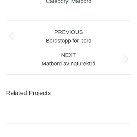
Category:
Matbord
Project
navigation
PREVIOUS
Previous
Bordstopp för bord
project:
NEXT
Next
Matbord av naturekträ
project:
Related Projects