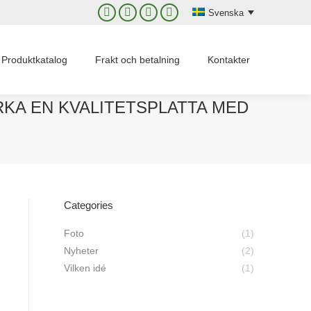
Svenska
Facebook
X
Instagram
YouTube
page
page
page
page
opens
opens
opens
opens
Produktkatalog
Frakt och betalning
Kontakter
in
in
in
in
new
new
new
new
RKA EN KVALITETSPLATTA MED
window
window
window
window
Categories
Foto
(1)
Nyheter
(2)
Vilken idé
(1)