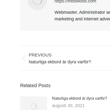
https://mbswood.com
Webmaster. Administrator an
marketing and internet adver
Post
navigation
PREVIOUS
Previous
Naturliga ekbord är dyra varför?
post:
Related Posts
Naturliga ekbord är dyra varför?
augusti 30, 2021