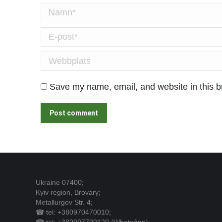
Namn *
E-post *
Webbplats
Save my name, email, and website in this b
Post comment
Ukraine 07400;
Kyiv region, Brovary;
Metallurgov Str. 4;
☎ tel: +380970470010;