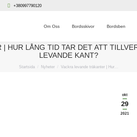
+380997790120
Om Oss
Bordsskivor
Bordsben
| HUR LÅNG TID TAR DET ATT TILLVE
LEVANDE KANT?
Du är här:
Startsida
Nyheter
Vackra levande träkanter | Hur…
okt
29
2021