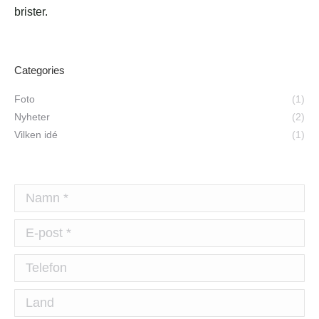
brister.
Categories
Foto
(1)
Nyheter
(2)
Vilken idé
(1)
Namn *
E-post *
Telefon
Land