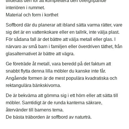
tilldelats den för att komplettera den övergripande
interiören i rummet.
Material och form i korthet
Soffbord där du planerar att ibland sätta varma rätter, vare
sig det är en vattenkokare eller en tallrik, inte välja plast.
För sådana fall är det bättre att välja metall eller glas. I
närvaro av små barn i familjen eller överdriven täthet, från
glasalternativet är bättre att vägra.
Ge företräde åt metall, vara beredd på det faktum att
snabbt flytta denna lilla möbler du kanske inte får.
Angående formen är de mest populära kvadratiska och
rektangulära bänkskivorna.
De är bekväma att gömma sig i ett hörn eller att sätta till
möbler. Samtidigt är de runda kanterna säkrare,
återvänder till barnens tema.
De bästa träborden är soffbord av naturträ.