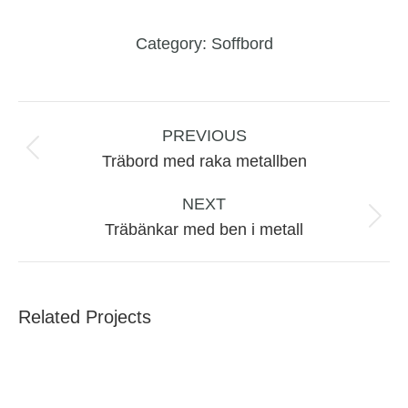
Category:
Soffbord
Project
navigation
PREVIOUS
Previous
Träbord med raka metallben
project:
NEXT
Next
Träbänkar med ben i metall
project:
Related Projects