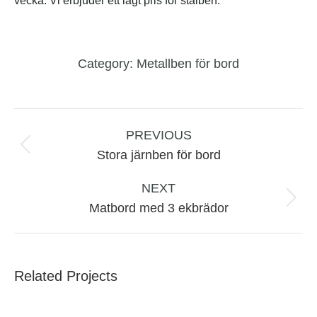
vecka. Vi erbjuder ett lågt pris för stålben.
Category:
Metallben för bord
Project
navigation
PREVIOUS
Previous
Stora järnben för bord
project:
NEXT
Next
Matbord med 3 ekbrädor
project:
Related Projects